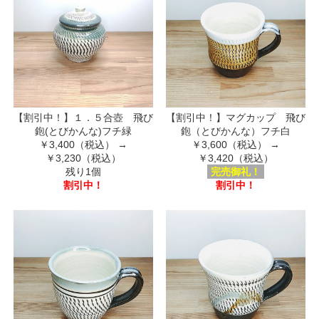
【割引中！】１．５合壺 飛び
【割引中！】マグカップ 飛び
鉋(とびかんな)フチ緑
鉋（とびかんな）フチ白
￥3,400（税込）
→
￥3,600（税込）
→
￥3,230（税込）
￥3,420（税込）
残り1個
完売御礼！
割引中！
割引中！