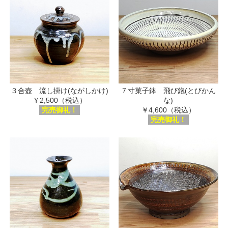
３合壺 流し掛け(ながしかけ)
７寸菓子鉢 飛び鉋(とびかん
￥2,500（税込）
な)
完売御礼！
￥4,600（税込）
完売御礼！