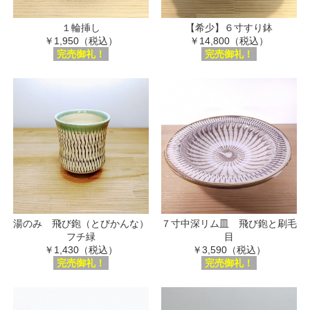
１輪挿し
【希少】６寸すり鉢
￥1,950（税込）
￥14,800（税込）
完売御礼！
完売御礼！
湯のみ 飛び鉋（とびかんな）
７寸中深リム皿 飛び鉋と刷毛
フチ緑
目
￥1,430（税込）
￥3,590（税込）
完売御礼！
完売御礼！