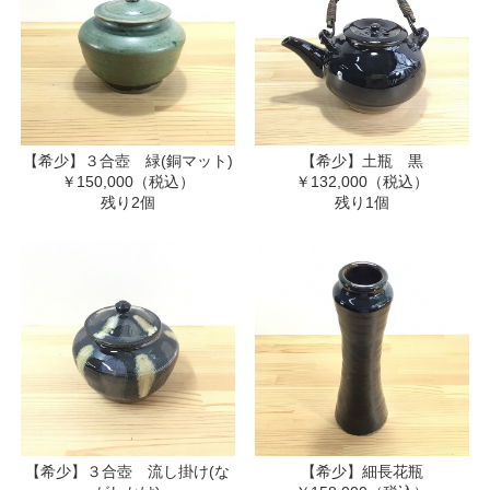
【希少】３合壺 緑(銅マット)
【希少】土瓶 黒
￥150,000（税込）
￥132,000（税込）
残り2個
残り1個
【希少】３合壺 流し掛け(な
【希少】細長花瓶