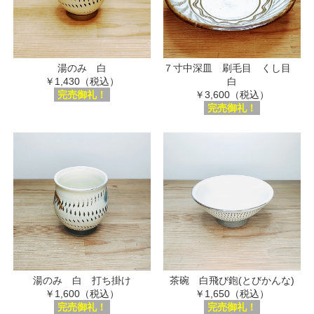
湯のみ 白
７寸中深皿 刷毛目 くし目
￥1,430（税込）
白
完売御礼！
￥3,600（税込）
完売御礼！
湯のみ 白 打ち掛け
茶碗 白飛び鉋(とびかんな)
￥1,600（税込）
￥1,650（税込）
完売御礼！
完売御礼！