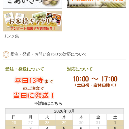
リンク集
受注・発送・お問い合わせの対応について
受注・発送について
対応について
⇒詳細はこちら
2026年 8月
日
月
火
水
木
金
土
26
27
28
29
30
31
1
2
3
4
5
6
7
8