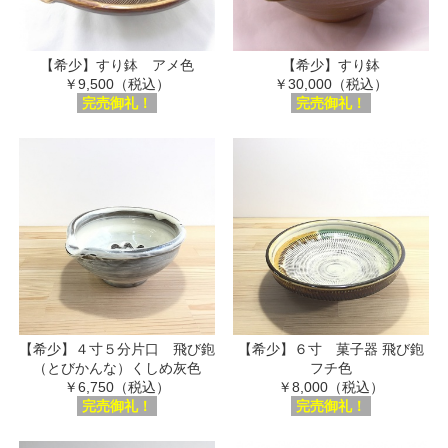
【希少】すり鉢 アメ色
【希少】すり鉢
￥9,500（税込）
￥30,000（税込）
完売御礼！
完売御礼！
【希少】４寸５分片口 飛び鉋
【希少】６寸 菓子器 飛び鉋
（とびかんな）くしめ灰色
フチ色
￥6,750（税込）
￥8,000（税込）
完売御礼！
完売御礼！