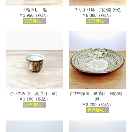
１輪挿し 黒
７寸すり鉢 飛び鉋 飴色
￥1,950（税込）
￥5,880（税込）
完売御礼！
完売御礼！
ぐいのみ 大（刷毛目 緑）
７寸中深皿 刷毛目 飛び鉋
￥1,180（税込）
緑
完売御礼！
￥3,200（税込）
完売御礼！