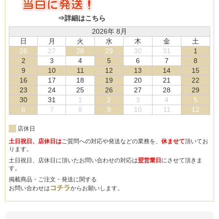
⇒詳細はこちら
2026年 8月
日
月
火
水
木
金
土
26
27
28
29
30
31
1
2
3
4
5
6
7
8
9
10
11
12
13
14
15
16
17
18
19
20
21
22
23
24
25
26
27
28
29
30
31
1
2
3
4
5
6
7
8
9
10
11
12
店休日
土日祝日、店休日は
ご質問への対応や発送などの業務を、
休ませて
頂いてお
ります。
土日祝日、店休日に頂いたお問い合わせの対応は
翌営業日
にさせて頂きま
す。
掲載商品・ご注文・発送に関する
コチラ
お問い合わせは
からお願いします。