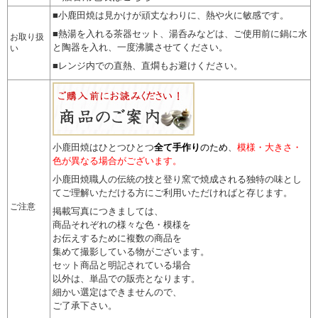
■小鹿田焼は見かけが頑丈なわりに、熱や火に敏感です。
■熱湯を入れる茶器セット、湯呑みなどは、ご使用前に鍋に水
お取り扱
と陶器を入れ、一度沸騰させてください。
い
■レンジ内での直熱、直燗もお避けください。
小鹿田焼はひとつひとつ
全て手作り
のため
、
模様・大きさ・
色が異なる場合がございます。
小鹿田焼職人の伝統の技と登り窯で焼成される独特の味とし
てご理解いただける方にご利用いただければと存じます。
ご注意
掲載写真につきましては、
商品それぞれの様々な色・模様を
お伝えするために複数の商品を
集めて撮影している物がございます。
セット商品と明記されている場合
以外は、単品での販売となります。
細かい選定はできませんので
、
ご了承下さい。