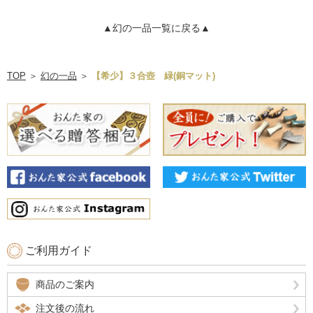
▲幻の一品一覧に戻る▲
TOP
＞
幻の一品
＞
【希少】３合壺 緑(銅マット)
ご利用ガイド
商品のご案内
注文後の流れ