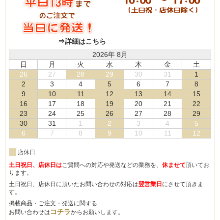
⇒詳細はこちら
2026年 8月
日
月
火
水
木
金
土
26
27
28
29
30
31
1
2
3
4
5
6
7
8
9
10
11
12
13
14
15
16
17
18
19
20
21
22
23
24
25
26
27
28
29
30
31
1
2
3
4
5
6
7
8
9
10
11
12
店休日
土日祝日、店休日は
ご質問への対応や発送などの業務を、
休ませて
頂いてお
ります。
土日祝日、店休日に頂いたお問い合わせの対応は
翌営業日
にさせて頂きま
す。
掲載商品・ご注文・発送に関する
コチラ
お問い合わせは
からお願いします。