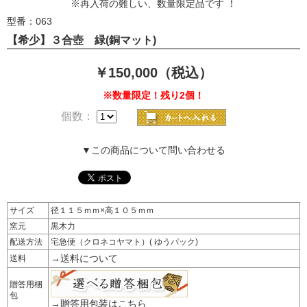
※再入荷の難しい、数量限定品です ！
型番：063
【希少】３合壺 緑(銅マット)
￥150,000（税込）
※数量限定！残り2個！
個数：
▼この商品について問い合わせる
サイズ
径１１５ｍｍ×高１０５ｍｍ
窯元
黒木力
配送方法
宅急便（クロネコヤマト）( ゆうパック)
→送料について
送料
贈答用梱
包
→贈答用包装はこちら