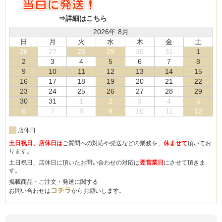
⇒詳細はこちら
2026年 8月
日
月
火
水
木
金
土
26
27
28
29
30
31
1
2
3
4
5
6
7
8
9
10
11
12
13
14
15
16
17
18
19
20
21
22
23
24
25
26
27
28
29
30
31
1
2
3
4
5
6
7
8
9
10
11
12
店休日
土日祝日、店休日は
ご質問への対応や発送などの業務を、
休ませて
頂いてお
ります。
土日祝日、店休日に頂いたお問い合わせの対応は
翌営業日
にさせて頂きま
す。
掲載商品・ご注文・発送に関する
コチラ
お問い合わせは
からお願いします。